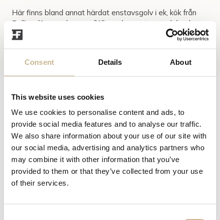
Här finns bland annat härdat enstavsgolv i ek, kök från
Ballingslöv, grovhuggen fjällpanel, armaturer och beslag
från Buster & Punch, appstyrd belysning samt duschar
från Tapwell. Det är vattenburen golvvärme i hela huset i
Visa mer
alla rum.
Consent
Details
About
Storhogna är ett expan...
This website uses cookies
Joakim
We use cookies to personalise content and ads, to
Westerlind
provide social media features and to analyse our traffic.
Ansvarig mäklare
We also share information about your use of our site with
Ställ en fråga
our social media, advertising and analytics partners who
may combine it with other information that you’ve
Visning
provided to them or that they’ve collected from your use
of their services.
Kontakta ansvarig mäklare för bokning av personlig visning.
Intresseanmälan
Consent