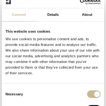
Våra mäklare är erkänt skickliga och bakom
dem finns ett team som alltid finns vid din
sida genom hela processen.
Consent
Details
About
This website uses cookies
We use cookies to personalise content and ads, to
provide social media features and to analyse our traffic.
We also share information about your use of our site with
our social media, advertising and analytics partners who
Vi har rätt kontakter
may combine it with other information that you’ve
Vårt unika kundregister bygger på många års
provided to them or that they’ve collected from your use
relationer. Som säljare får du tillgång till ett
of their services.
nätverk som få andra kan matcha.
Consent
Necessary
Selection