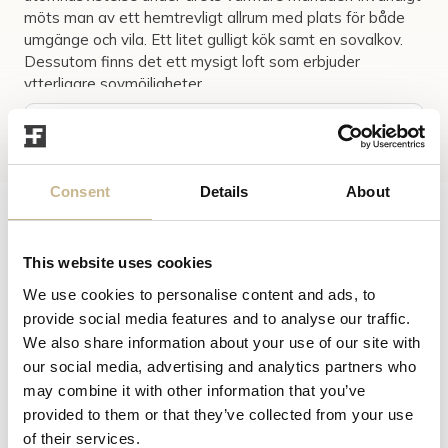
möts man av ett hemtrevligt allrum med plats för både
umgänge och vila. Ett litet gulligt kök samt en sovalkov.
Dessutom finns det ett mysigt loft som erbjuder
ytterligare sovmöjligheter.
Visa mer
Bostaden är utrustad med ett enklare badrum med
bastu, toalett och handfat. Vilket gör vistelsen bekväm
och praktisk även vid längre vis...
Consent
Details
About
Olivia
Mansnerus
This website uses cookies
Ansvarig Mäklare
We use cookies to personalise content and ads, to
070-973 75 75
provide social media features and to analyse our traffic.
olivia@halsinglandsfm.se
We also share information about your use of our site with
our social media, advertising and analytics partners who
Visning
may combine it with other information that you’ve
provided to them or that they’ve collected from your use
Kontakta mäklaren för visning.
of their services.