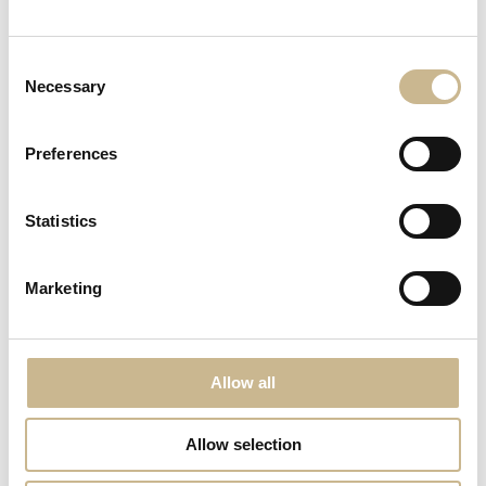
Intresseanmälan
Consent
Necessary
Selection
Preferences
Statistics
Marketing
Allow all
Visa alla bilder
Allow selection