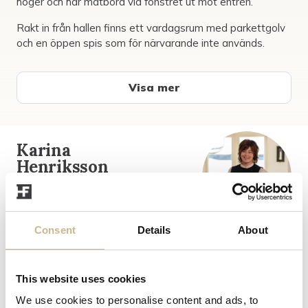
höger och har matbord vid fönstret ut mot entrén.
Rakt in från hallen finns ett vardagsrum med parkettgolv
och en öppen spis som för närvarande inte används.
Innanför vardagsrummet finns en kammare/sovrum eller
kontor.
Visa mer
Badrummet har anslutning till hallen och är renoverat ca
2017 med våtrumsmatta och ...
Karina
Henriksson
Ansvarig Mäklare
070-375 75 38
karina@halsinglandsfm.se
Consent
Details
About
Visning
This website uses cookies
2026-08-09 13:30 – 14:00
We use cookies to personalise content and ads, to
Obligatorisk anmälan, välkommen på visning!