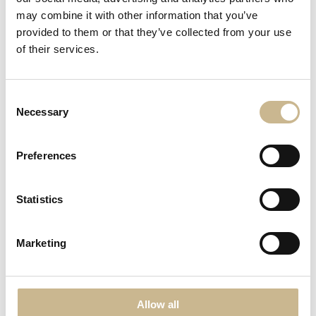
may combine it with other information that you’ve
070-375 75 34
provided to them or that they’ve collected from your use
carina@halsinglandsfm.se
of their services.
Visning
Consent
Kontakta mäklaren för visning.
Necessary
Selection
Intresseanmälan
Preferences
Statistics
Marketing
Allow all