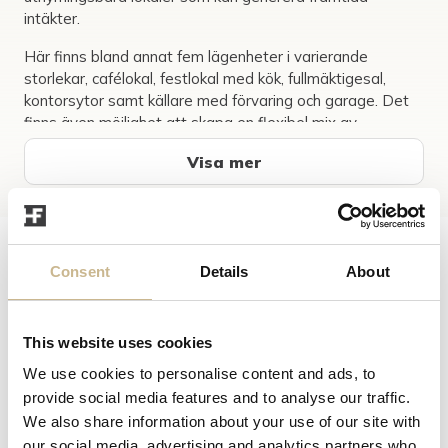
intäkter.
Här finns bland annat fem lägenheter i varierande
storlekar, cafélokal, festlokal med kök, fullmäktigesal,
kontorsytor samt källare med förvaring och garage. Det
finns även möjlighet att skapa en flexibel mix av
bostäder, verksamhetslokaler och egna ytor för
Visa mer
exempelvis lager eller kontor.
Med sitt strategiska läge intill E4 får fastigheten god
tillgänglighet och et...
Emil Dahlin
Consent
Details
About
Ansvarig Mäklare
073-375 70 09
emil@halsinglandsfm.se
This website uses cookies
We use cookies to personalise content and ads, to
Carina
provide social media features and to analyse our traffic.
Gustafson
We also share information about your use of our site with
Biträdande Mäklare
our social media, advertising and analytics partners who