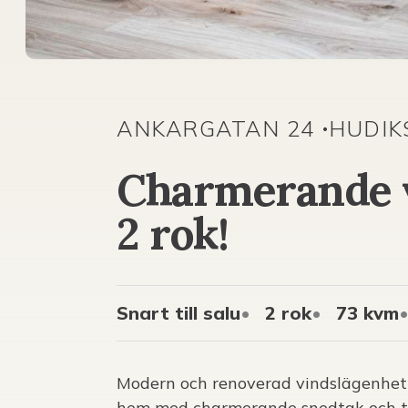
ANKARGATAN 24
HUDIK
•
Charmerande 
2 rok!
Snart till salu
2 rok
73 kvm
Modern och renoverad vindslägenhet 
hem med charmerande snedtak och t