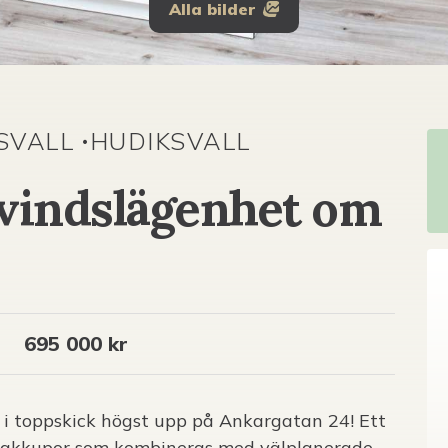
Alla bilder
SVALL
HUDIKSVALL
•
vindslägenhet om
695 000 kr
i toppskick högst upp på Ankargatan 24! Ett
akkupor som kombineras med välplanerade