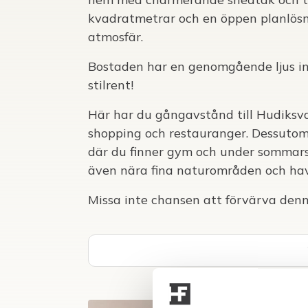
kvadratmetrar och en öppen planlösn
atmosfär.
Bostaden har en genomgående ljus in
stilrent!
Här har du gångavstånd till Hudiksval
shopping och restauranger. Dessuto
där du finner gym och under sommar
även nära fina naturområden och hav
Missa inte chansen att förvärva den
Välkommen att boka en visning!
Rumsbeskrivning
HALL