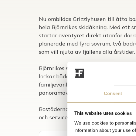
Nu ombildas Grizzlyhusen till åtta bos
hela Björnrikes skidåkning. Med ett snö
startar äventyret direkt utanför dör
planerade med fyra sovrum, två badru
som vill njuta av fjällens alla årstider.
Björnrikes skidbackar breder ut sig i
lockar både nybörjare och vana åkare.
familjevänliga nedfarter till längre 
panoramavyer över Sonfjället.
Consent
Bostäderna bjuder på bekvämt fjällbo
This website uses cookies
och service. Det är gångavstånd till 
We use cookies to personalis
restauranger och längdskidspår. En b
information about your use of
nyöppnade Björnr...