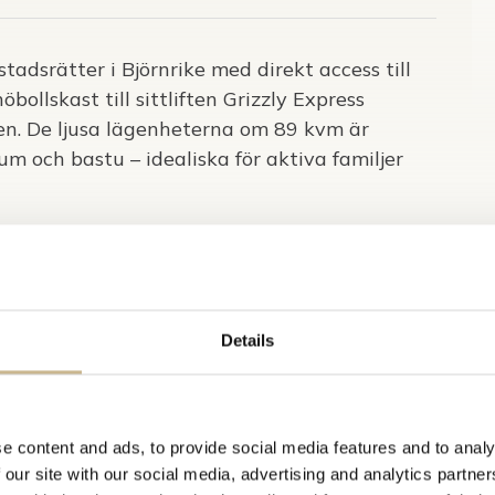
tadsrätter i Björnrike med direkt access till
bollskast till sittliften Grizzly Express
ren. De ljusa lägenheterna om 89 kvm är
m och bastu – idealiska för aktiva familjer
 söderläge och bjuder på långa, mjuka åk som
 Här finns backar för alla – från
carvingsträckor och från toppen väntar
Details
ende med direkt närhet till både skidåkning
Björnrike Torg med Skistarshop, skidbutik,
e content and ads, to provide social media features and to analy
it upp på berget finns även en matbutik och
 our site with our social media, advertising and analytics partn