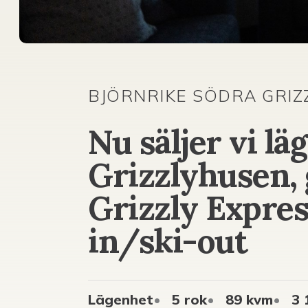
BJÖRNRIKE SÖDRA GRIZZ
Nu säljer vi lä
Grizzlyhusen,
Grizzly Expres
in/ski-out
Lägenhet
5 rok
89 kvm
3 