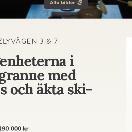
Alla bilder
LYVÄGEN 3 & 7
genheterna i
 granne med
s och äkta ski-
190 000 kr